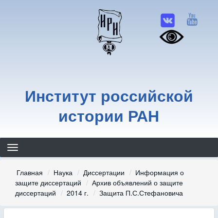
Перейти
к
основному
содержанию
Институт российской
истории РАН
Строка
Главная
Наука
Диссертации
Информация о
защите диссертаций
Архив объявлений о защите
навигации
диссертаций
2014 г.
Защита П.С.Стефановича