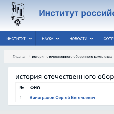
Перейти
к
Институт россий
основному
содержанию
ИНСТИТУТ
НАУКА
НОВОСТИ
СОТР
Строка
Главная
история отечественного оборонного комплекса
навигации
история отечественного обо
№
ФИО
1
Виноградов Сергей Евгеньевич